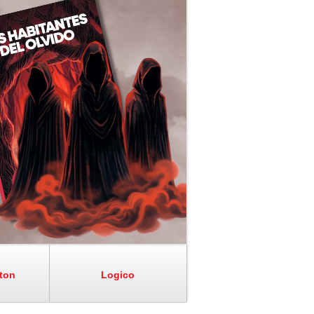
ton
Logico