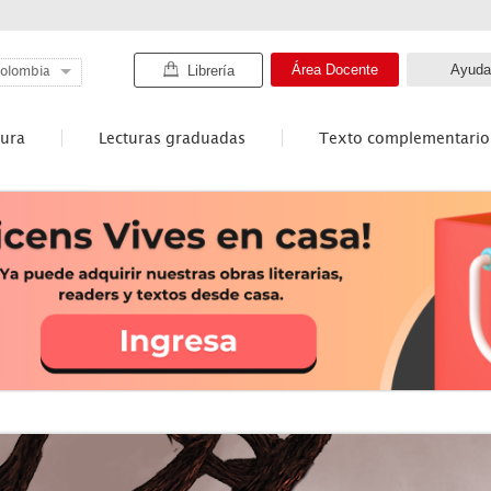
Área Docente
Ayuda
Librería
olombia
tura
Lecturas graduadas
Texto complementario