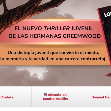
El misterio del
Piruleta
Samuel Bar
cuadro maldito