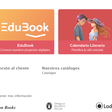
EduBook
Calendario Literario
Conoce nuestros proyectos digitales
Planifica tu año escolar
nción al cliente
Nuestros catálogos
Catálogos
btener más información.