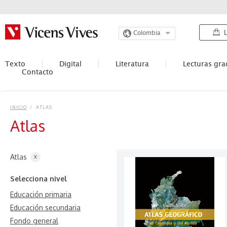
L
Colombia
Texto
Digital
Literatura
Lecturas gr
Contacto
INICIO
/
ATLAS
Atlas
Atlas
X
Selecciona nivel
Educación primaria
Educación secundaria
Fondo general