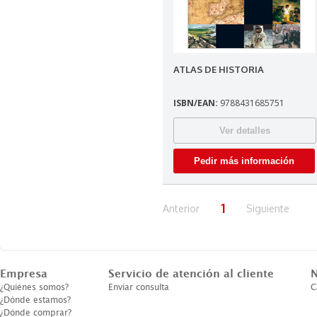
ATLAS DE HISTORIA
ISBN/EAN:
9788431685751
Ver detalles
Pedir más información
1
Anterior
Siguiente
Empresa
Servicio de atención al cliente
N
¿Quiénes somos?
Enviar consulta
C
¿Dónde estamos?
¿Dónde comprar?