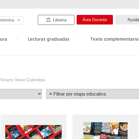
Área Docente
Ayuda
Librería
olombia
tura
Lecturas graduadas
Texto complementario
n Vicens Vives Colombia