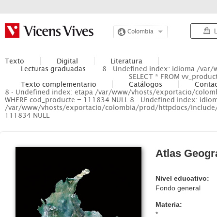
L
Colombia
Texto
Digital
Literatura
Lecturas graduadas
8 - Undefined index: idioma /var
SELECT * FROM vv_produc
Texto complementario
Catálogos
Conta
8 - Undefined index: etapa /var/www/vhosts/exportacio/colom
WHERE cod_producte = 111834 NULL 8 - Undefined index: idio
/var/www/vhosts/exportacio/colombia/prod/httpdocs/include
111834 NULL
Atlas Geogr
Nivel educativo:
Fondo general
Materia:
*